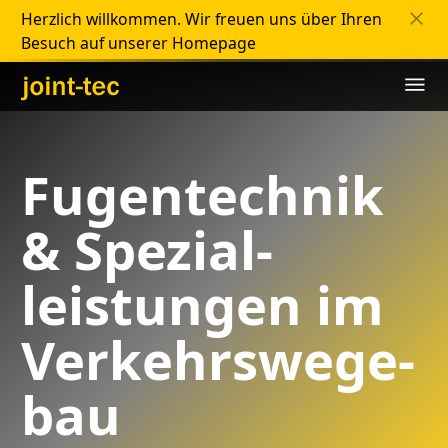
Herzlich willkommen. Wir freuen uns über Ihren
Besuch auf unserer Homepage
Fugen­technik
&
Spezial­
leistungen im
Verkehrs­wege­
bau